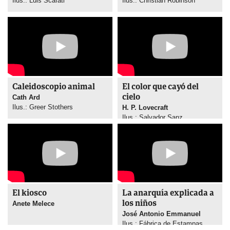
Ilus.: Luis Scafati
Ilus.: Christian Robinson
Caleidoscopio animal
El color que cayó del
cielo
Cath Ard
Ilus.: Greer Stothers
H. P. Lovecraft
Ilus.: Salvador Sanz
El kiosco
La anarquía explicada a
los niños
Anete Melece
José Antonio Emmanuel
Ilus.: Fábrica de Estampas