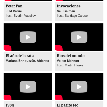
Peter Pan
Invocaciones
J. M Barrie
Neil Gaiman
Ilus.: Svetlin Vassilev
Ilus.: Santiago Caruso
El año de la rata
Ríos del mundo
Mariana EnriquezㅤㅤㅤㅤㅤDr. Alderete
Volker Mehnert
Ilus.: Martin Haake
1984
El patito feo