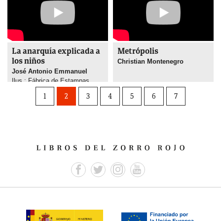
La anarquía explicada a
Metrópolis
los niños
Christian Montenegro
José Antonio Emmanuel
Ilus.: Fábrica de Estampas
1
2
3
4
5
6
7