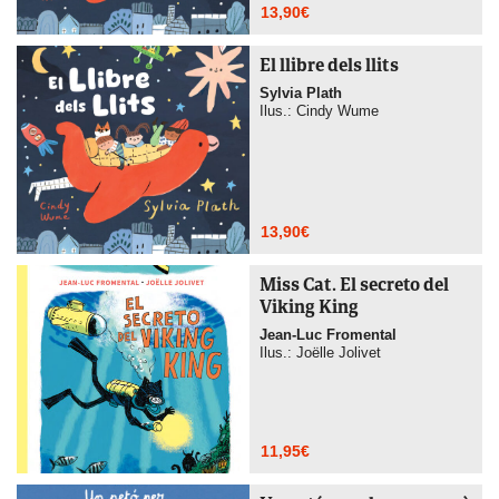
13,90
€
El llibre dels llits
Sylvia Plath
Ilus.: Cindy Wume
13,90
€
Miss Cat. El secreto del
Viking King
Jean-Luc Fromental
Ilus.: Joëlle Jolivet
11,95
€