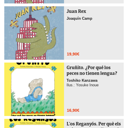
Juan Rex
Joaquín Camp
19,90
€
Gruñito. ¿Por qué los
peces no tienen lengua?
Toshiko Kanzawa
Ilus.: Yosuke Inoue
16,90
€
L’os Reganyós. Per què els