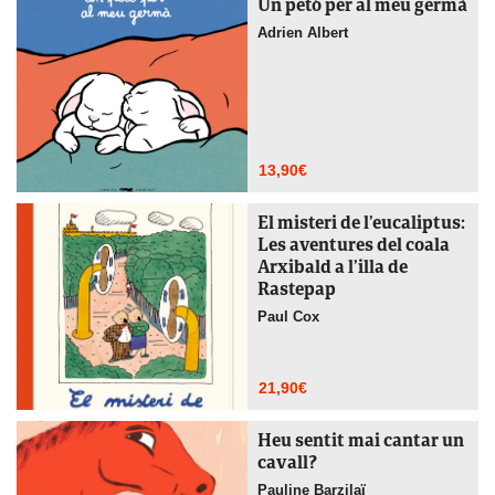
Un petó per al meu germà
Adrien Albert
13,90
€
El misteri de l’eucaliptus:
Les aventures del coala
Arxibald a l’illa de
Rastepap
Paul Cox
21,90
€
Heu sentit mai cantar un
cavall?
Pauline Barzilaï