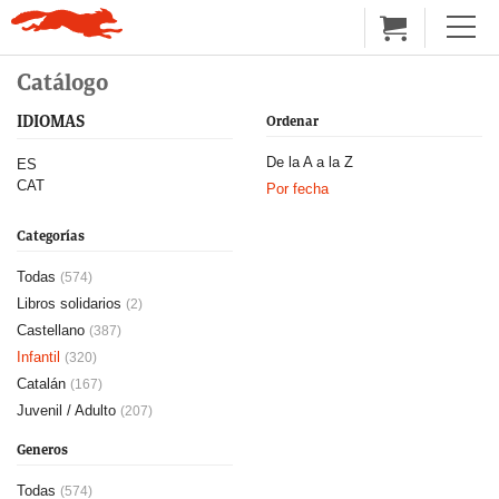
Catálogo
IDIOMAS
Ordenar
De la A a la Z
ES
CAT
Por fecha
Categorías
Todas
(574)
Libros solidarios
(2)
Castellano
(387)
Infantil
(320)
Catalán
(167)
Juvenil / Adulto
(207)
Generos
Todas
(574)