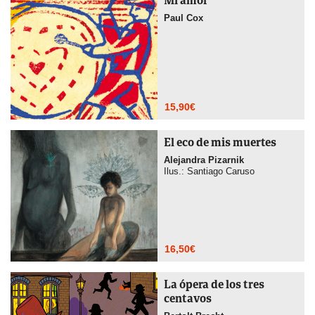
Mi amor
Paul Cox
15,90
€
El eco de mis muertes
Alejandra Pizarnik
Ilus.: Santiago Caruso
16,50
€
La ópera de los tres
centavos