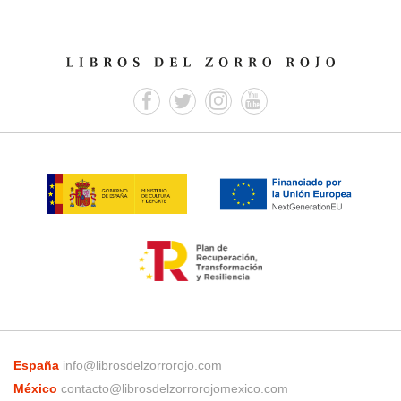
España
info@librosdelzorrorojo.com
México
contacto@librosdelzorrorojomexico.com