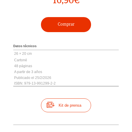
16,90
€
Comprar
Datos técnicos
26 × 20 cm
Cartoné
48
3
25/2/2026
ISBN: 979-13-991299-2-2
Kit de prensa