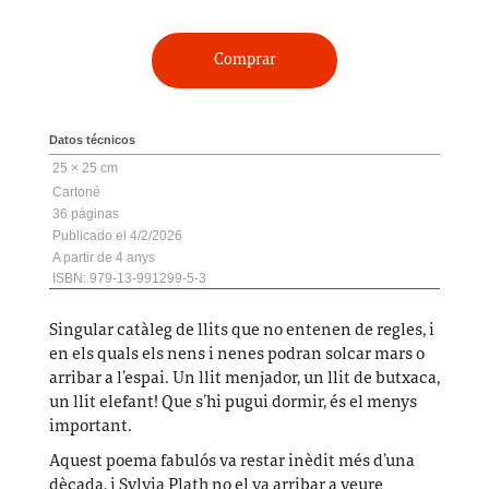
Comprar
Datos técnicos
25 × 25 cm
Cartoné
36
4/2/2026
A partir de 4 anys
ISBN: 979-13-991299-5-3
Singular catàleg de llits que no entenen de regles, i
en els quals els nens i nenes
podran solcar mars o
arribar a l’espai. Un l
lit menjador, un llit de butxaca,
un llit elefant! Que s’hi pugui dormir, és el menys
important.
Aquest poema fabulós va restar inèdit més d’una
dècada, i Sylvia Plath no el va arribar a veure