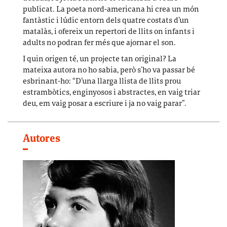
publicat. La poeta nord-americana hi crea un món
fantàstic i lúdic entorn dels quatre costats d’un
matalàs, i ofereix un repertori de llits on infants i
adults no podran fer més que ajornar el son.
I quin origen té, un projecte tan original? La
mateixa autora no ho sabia, però s’ho va passar bé
esbrinant-ho: “D’una llarga llista de llits prou
estrambòtics, enginyosos i abstractes, en vaig triar
deu, em vaig posar a escriure i ja no vaig parar”.
Autores