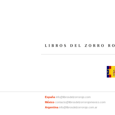
España
info@librosdelzorrorojo.com
México
contacto@librosdelzorrorojomexico.com
Argentina
info@librosdelzorrorojo.com.ar