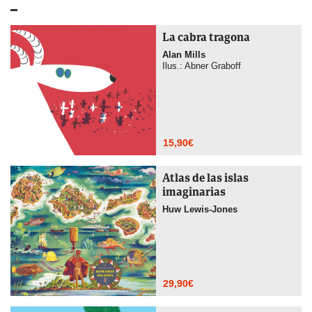
La cabra tragona
Alan Mills
Ilus.: Abner Graboff
15,90
€
Atlas de las islas
imaginarias
Huw Lewis-Jones
29,90
€