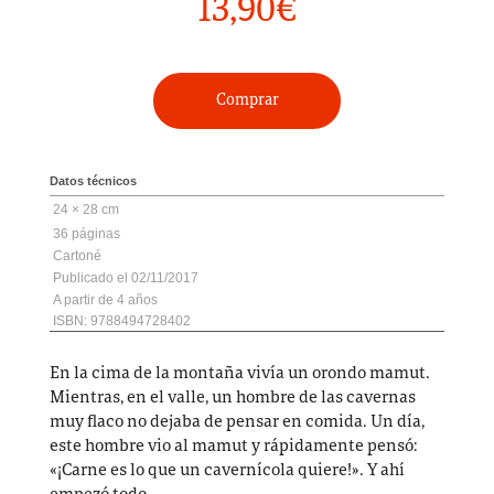
13,90
€
Comprar
Datos técnicos
24 × 28 cm
36
Cartoné
02/11/2017
4
ISBN: 9788494728402
En la cima de la montaña vivía un orondo mamut.
Mientras, en el valle, un hombre de las cavernas
muy flaco no dejaba de pensar en comida. Un día,
este hombre vio al mamut y rápidamente pensó:
«¡Carne es lo que un cavernícola quiere!». Y ahí