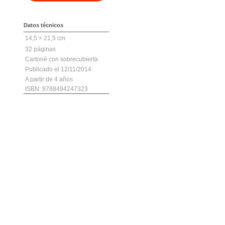
Datos técnicos
14,5 × 21,5 cm
32
Cartoné con sobrecubierta
12/11/2014
4
ISBN: 9788494247323