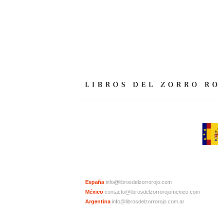
España
info@librosdelzorrorojo.com
México
contacto@librosdelzorrorojomexico.com
Argentina
info@librosdelzorrorojo.com.ar