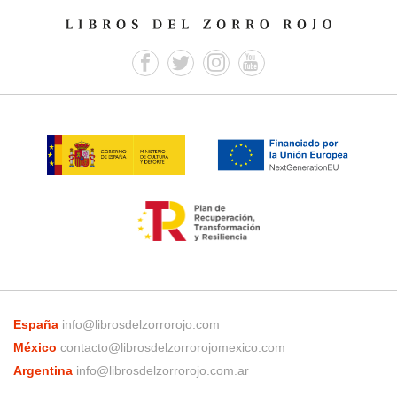
España
info@librosdelzorrorojo.com
México
contacto@librosdelzorrorojomexico.com
Argentina
info@librosdelzorrorojo.com.ar