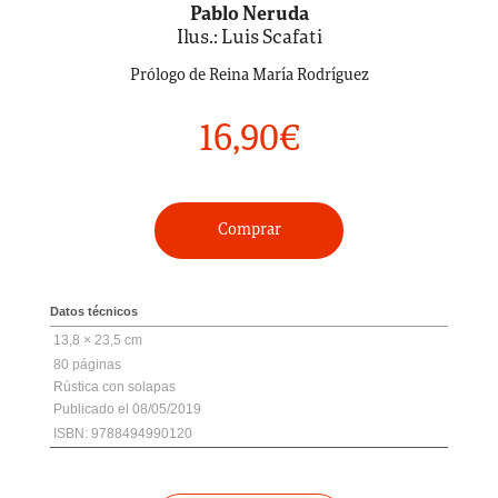
Pablo Neruda
Ilus.: Luis Scafati
Prólogo de Reina María Rodríguez
16,90
€
Comprar
Datos técnicos
13,8 × 23,5 cm
80
Rústica con solapas
08/05/2019
ISBN: 9788494990120