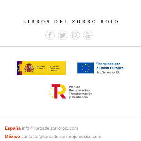
España
info@librosdelzorrorojo.com
México
contacto@librosdelzorrorojomexico.com