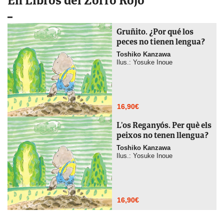
En Libros del Zorro Rojo
Gruñito. ¿Por qué los
peces no tienen lengua?
Toshiko Kanzawa
Ilus.: Yosuke Inoue
16,90
€
L’os Reganyós. Per què els
peixos no tenen llengua?
Toshiko Kanzawa
Ilus.: Yosuke Inoue
16,90
€