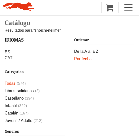
Catálogo
Resultados para "shoichi-nejime"
IDIOMAS
Ordenar
De la A a la Z
ES
CAT
Por fecha
Categorías
Todas
(574)
Libros solidarios
(2)
Castellano
(394)
Infantil
(322)
Catalán
(167)
Juvenil / Adulto
(212)
Generos