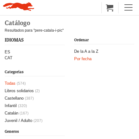
Catálogo
Resultados para "pere-catala-i-pic"
IDIOMAS
Ordenar
De la A a la Z
ES
CAT
Por fecha
Categorías
Todas
(574)
Libros solidarios
(2)
Castellano
(387)
Infantil
(320)
Catalán
(167)
Juvenil / Adulto
(207)
Generos