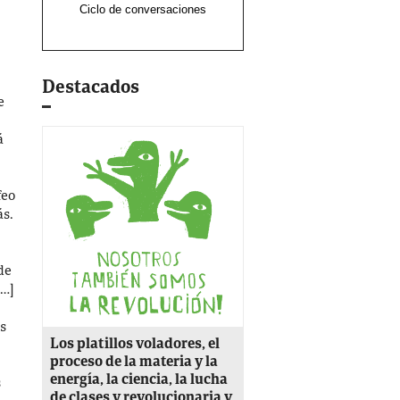
Ciclo de conversaciones
Destacados
e
á
feo
ás.
de
[…]
es
Los platillos voladores, el
proceso de la materia y la
energía, la ciencia, la lucha
s
de clases y revolucionaria y