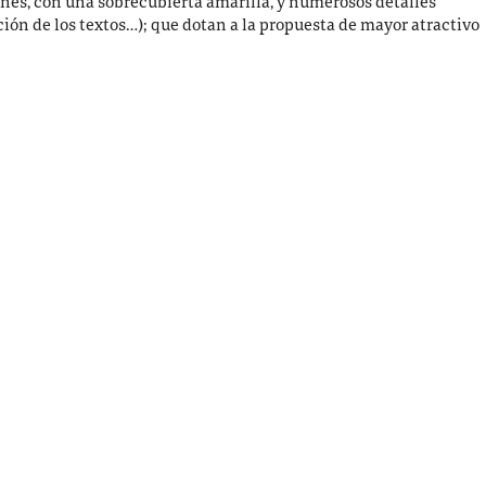
es, con una sobrecubierta amarilla, y numerosos detalles
ución de los textos…); que dotan a la propuesta de mayor atractivo