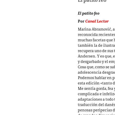
El patito feo
El patito feo
Por
Canal Lector
Marina Abramović, ar
reconocida recientem
muchas facetas que ha
también la de ilustr
recupera uno de sus 
Andersen. Y es que, 
y desgarbado y el em
Cosa que, como se sab
adolescencia desgrac
Podemos hablar en pa
esta edición «
tanto 
Me sentía gorda, fea
complicada e infeliz
adaptaciones a todo 
traducción del danés 
penosas peripecias d