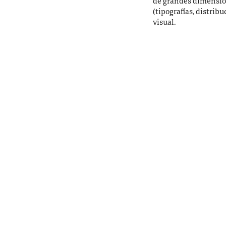
de grandes dimension
(tipografías, distrib
visual.