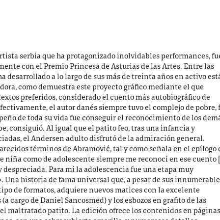
tista serbia que ha protagonizado inolvidables performances, fu
ente con el Premio Princesa de Asturias de las Artes. Entre las
 desarrollado a lo largo de sus más de treinta años en activo est
adora, como demuestra este proyecto gráfico mediante el que
textos preferidos, considerado el cuento más autobiográfico de
efectivamente, el autor danés siempre tuvo el complejo de pobre, 
peño de toda su vida fue conseguir el reconocimiento de los dem
e, consiguió. Al igual que el patito feo, tras una infancia y
iadas, el Andersen adulto disfrutó de la admiración general.
recidos términos de Abramović, tal y como señala en el epílogo 
de niña como de adolescente siempre me reconocí en ese cuento 
 y despreciada. Para mí la adolescencia fue una etapa muy
»
. Una historia de fama universal que, a pesar de sus innumerabl
tipo de formatos, adquiere nuevos matices con la excelente
(a cargo de Daniel Sancosmed) y los esbozos en grafito de las
el maltratado patito. La edición ofrece los contenidos en página