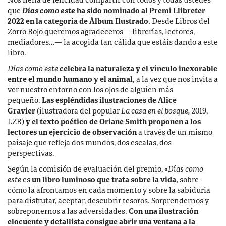
Nos llena de felicidad compartir con todos y todas ustedes
que
Días como este
ha sido
nominado al Premi Llibreter
2022
en la categoría de Álbum Ilustrado.
Desde Libros del
Zorro Rojo queremos agradeceros —librerías, lectores,
mediadores…— la acogida tan cálida que estáis dando a este
libro.
Días como este
celebra la naturaleza y el vínculo inexorable
entre el mundo humano y el animal,
a la vez que nos invita a
ver nuestro entorno con los ojos de alguien más
pequeño.
Las espléndidas ilustraciones de Alice
Gravier
(ilustradora del popular
La casa en el bosque,
2019,
LZR)
y el texto poético de Oriane Smith proponen a los
lectores un ejercicio de observación
a través de un mismo
paisaje que refleja dos mundos, dos escalas, dos
perspectivas.
Según la comisión de evaluación del premio, «
Días como
este
es
un libro luminoso que trata sobre la vida,
sobre
cómo la afrontamos en cada momento y sobre la sabiduría
para disfrutar, aceptar, descubrir tesoros. Sorprendernos y
sobreponernos a las adversidades.
Con una ilustración
elocuente y detallista consigue abrir una ventana a la