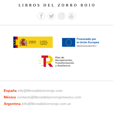
España
info@librosdelzorrorojo.com
México
contacto@librosdelzorrorojomexico.com
Argentina
info@librosdelzorrorojo.com.ar