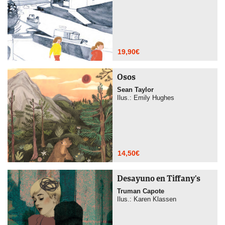
19,90
€
Osos
Sean Taylor
Ilus.: Emily Hughes
14,50
€
Desayuno en Tiffany’s
Truman Capote
Ilus.: Karen Klassen