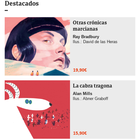
Destacados
Otras crónicas
marcianas
Ray Bradbury
Ilus.: David de las Heras
19,90
€
La cabra tragona
Alan Mills
Ilus.: Abner Graboff
15,90
€