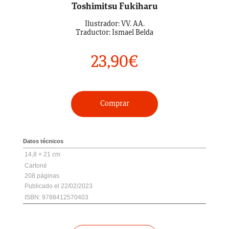
Toshimitsu Fukiharu
Ilustrador: VV. AA.
Traductor: Ismael Belda
23,90
€
Comprar
Datos técnicos
14,8 × 21 cm
Cartoné
208
22/02/2023
ISBN: 9788412570403