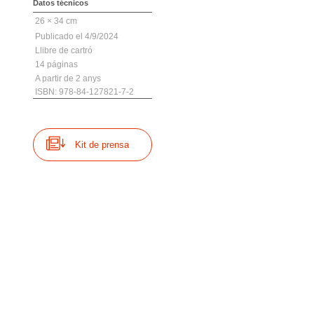
Datos técnicos
26 × 34 cm
4/9/2024
Llibre de cartró
14
A partir de 2 anys
ISBN: 978-84-127821-7-2
Kit de prensa