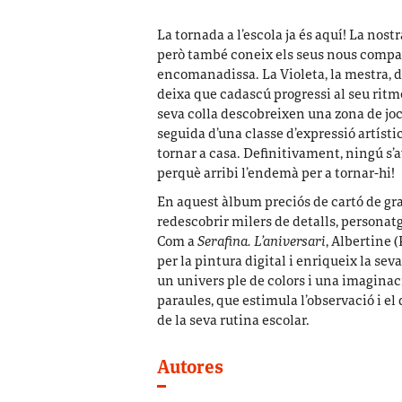
La tornada a l’escola ja és aquí! La nost
però també coneix els seus nous company
encomanadissa. La Violeta, la mestra, d
deixa que cadascú progressi al seu ritme.
seva colla descobreixen una zona de joc
seguida d’una classe d’expressió artísti
tornar a casa. Definitivament, ningú s’av
perquè arribi l’endemà per a tornar-hi!
En aquest àlbum preciós de cartó de gra
redescobrir milers de detalls, personat
Com a
Serafina. L’aniversari
, Albertine 
per la pintura digital i enriqueix la se
un univers ple de colors i una imaginaci
paraules, que estimula l’observació i e
de la seva rutina escolar.
Autores