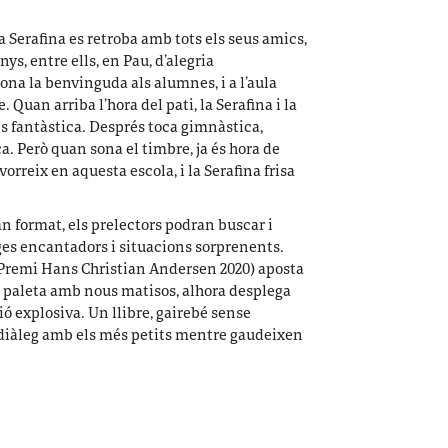
ra Serafina es retroba amb tots els seus amics,
s, entre ells, en Pau, d’alegria
ona la benvinguda als alumnes, i a l’aula
 Quan arriba l’hora del pati, la Serafina i la
s fantàstica. Després toca gimnàstica,
ca. Però quan sona el timbre, ja és hora de
orreix en aquesta escola, i la Serafina frisa
n format, els prelectors podran buscar i
ges encantadors i situacions sorprenents.
(Premi Hans Christian Andersen 2020) aposta
va paleta amb nous matisos, alhora desplega
ó explosiva. Un llibre, gairebé sense
l diàleg amb els més petits mentre gaudeixen