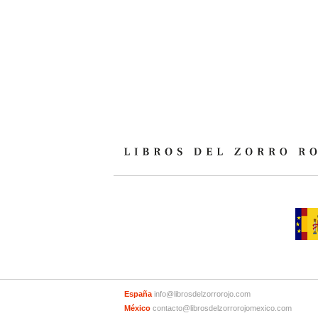
España
info@librosdelzorrorojo.com
México
contacto@librosdelzorrorojomexico.com