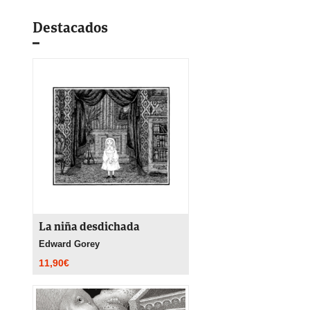
Destacados
La niña desdichada
Edward Gorey
11,90
€