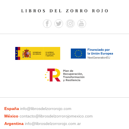
España
info@librosdelzorrorojo.com
México
contacto@librosdelzorrorojomexico.com
Argentina
info@librosdelzorrorojo.com.ar