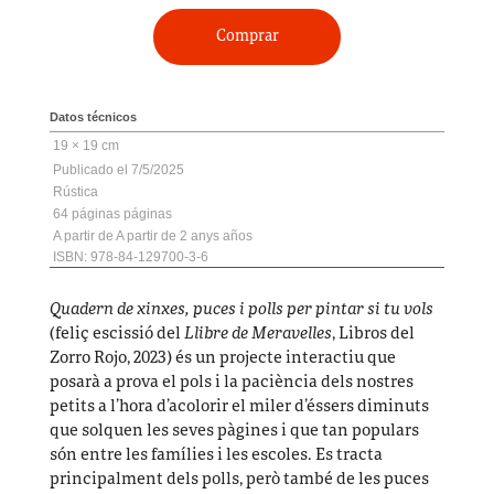
Comprar
Datos técnicos
19 × 19 cm
7/5/2025
Rústica
64 páginas
A partir de 2 anys
ISBN: 978-84-129700-3-6
Quadern de xinxes, puces i polls per pintar si tu vols
(feliç escissió del
Llibre de Meravelles
, Libros del
Zorro Rojo, 2023) és un projecte interactiu que
posarà a prova el pols i la paciència dels nostres
petits a l’hora d’acolorir el miler d’éssers diminuts
que solquen les seves pàgines i que tan populars
són entre les famílies i les escoles. Es tracta
principalment dels polls, però també de les puces