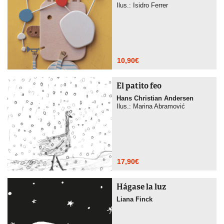
Ilus.: Isidro Ferrer
10,90
€
El patito feo
Hans Christian Andersen
Ilus.: Marina Abramović
17,90
€
Hágase la luz
Liana Finck