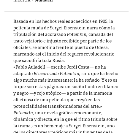
maestra.»
Auladell
Basada en los hechos reales acaecidos en 1905, la
película muda de Sergei Eisenstein narra cómo la
tripulación del acorazado
Potemkin,
cansada del
trato vejatorio e injusto recibido por parte de los
oficiales, se amotina frente al puerto de Odesa,
marcando así el inicio del reguero revolucionario
que sacudiría toda Rusia.
«Pablo Auladell —escribe Jordi Costa— no ha
adaptado
El acorazado Potemkin,
sino que ha hecho
algo mucho más interesante: la ha soñado. Y eso es
lo que son estas páginas: un sueño fluido en blanco
y negro —y rojo utópico— a partir de la memoria
afectuosa de una película que creyó en las
potencialidades transformadoras del arte.»
Potemkin,
una novela gráfica emocionante,
dinámica y directa, en la que el ritmo triunfa sobre
la trama, es un homenaje a Sergei Eisenstein, uno
de los directores y teóricos más influyentes de la