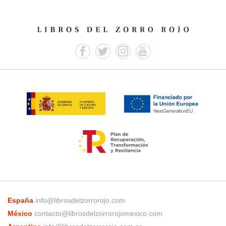
España
info@librosdelzorrorojo.com
México
contacto@librosdelzorrorojomexico.com