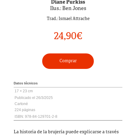
Diane Purkiss
Ilus.: Ben Jones
Trad.: Ismael Attrache
24,90
€
Comprar
Datos técnicos
17 × 23 cm
26/3/2025
Cartoné
224
ISBN: 978-84-129701-2-8
La historia de la brujería puede explicarse a través