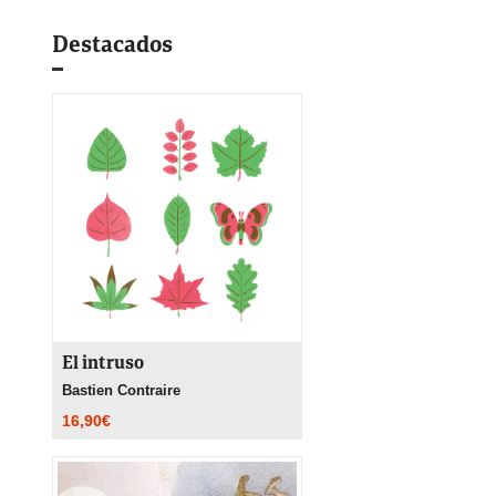
Destacados
El intruso
Bastien Contraire
16,90
€