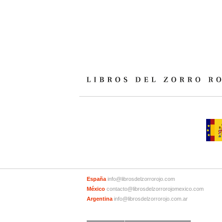
España
info@librosdelzorrorojo.com
México
contacto@librosdelzorrorojomexico.com
Argentina
info@librosdelzorrorojo.com.ar