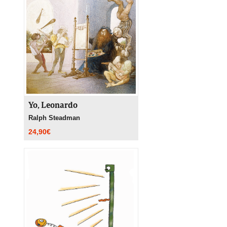
Yo, Leonardo
Ralph Steadman
24,90
€