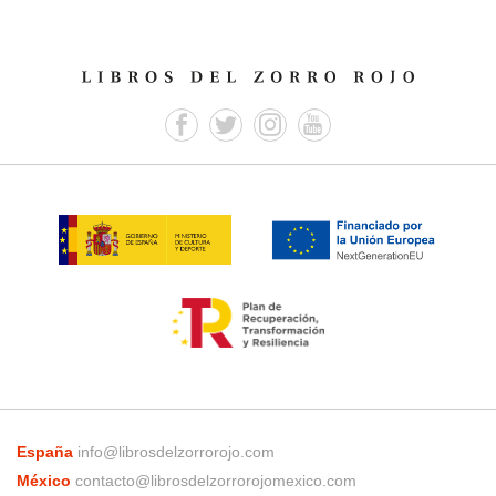
España
info@librosdelzorrorojo.com
México
contacto@librosdelzorrorojomexico.com