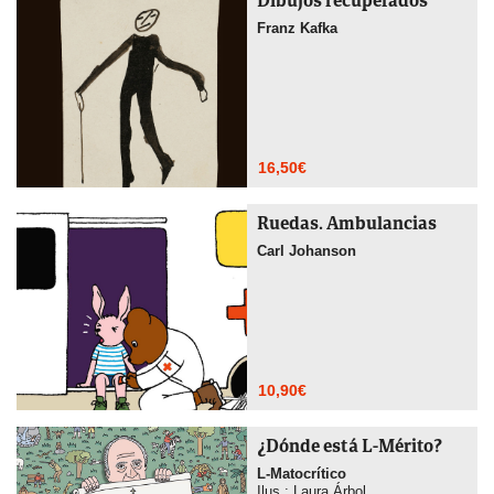
Dibujos recuperados
Franz Kafka
16,50
€
Ruedas. Ambulancias
Carl Johanson
10,90
€
¿Dónde está L-Mérito?
L-Matocrítico
Ilus.: Laura Árbol