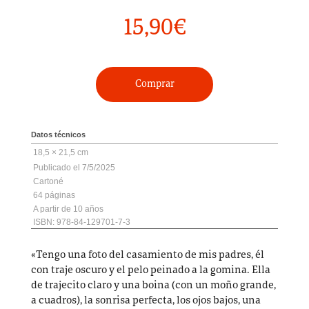
15,90
€
Comprar
Datos técnicos
18,5 × 21,5 cm
7/5/2025
Cartoné
64
10
ISBN: 978-84-129701-7-3
«Tengo una foto del casamiento de mis padres, él
con traje oscuro y el pelo peinado a la gomina. Ella
de trajecito claro y una boina (con un moño grande,
a cuadros), la sonrisa perfecta, los ojos bajos, una