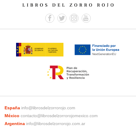
España
info@librosdelzorrorojo.com
México
contacto@librosdelzorrorojomexico.com
Argentina
info@librosdelzorrorojo.com.ar