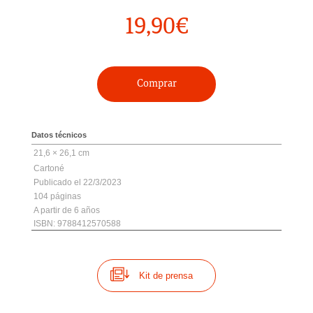
19,90
€
Comprar
Datos técnicos
21,6 × 26,1 cm
Cartoné
22/3/2023
104
6
ISBN: 9788412570588
Kit de prensa