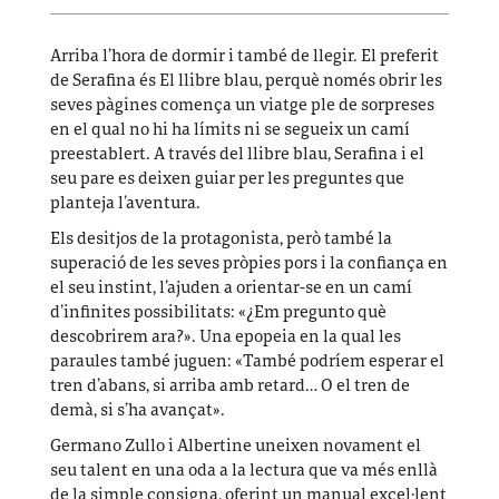
Arriba l’hora de dormir i també de llegir. El preferit
de Serafina és El llibre blau, perquè només obrir les
seves pàgines comença un viatge ple de sorpreses
en el qual no hi ha límits ni se segueix un camí
preestablert. A través del llibre blau, Serafina i el
seu pare es deixen guiar per les preguntes que
planteja l’aventura.
Els desitjos de la protagonista, però també la
superació de les seves pròpies pors i la confiança en
el seu instint, l’ajuden a orientar-se en un camí
d’infinites possibilitats: «¿Em pregunto què
descobrirem ara?». Una epopeia en la qual les
paraules també juguen: «També podríem esperar el
tren d’abans, si arriba amb retard… O el tren de
demà, si s’ha avançat».
Germano Zullo i Albertine uneixen novament el
seu talent en una oda a la lectura que va més enllà
de la simple consigna, oferint un manual excel·lent