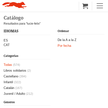
Catálogo
Resultados para "lucie-felix"
IDIOMAS
Ordenar
De la A a la Z
ES
CAT
Por fecha
Categorías
Todas
(574)
Libros solidarios
(2)
Castellano
(394)
Infantil
(322)
Catalán
(167)
Juvenil / Adulto
(212)
Generos