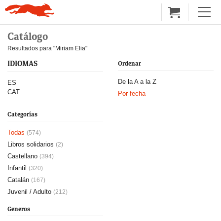
Catálogo
Resultados para "Miriam Elia"
IDIOMAS
Ordenar
De la A a la Z
ES
CAT
Por fecha
Categorías
Todas
(574)
Libros solidarios
(2)
Castellano
(394)
Infantil
(320)
Catalán
(167)
Juvenil / Adulto
(212)
Generos