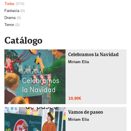
Todas
(574)
Fantasía
(0)
Drama
(0)
Terror
(0)
Catálogo
Celebramos la Navidad
Miriam Elia
10,90
€
Vamos de paseo
Miriam Elia