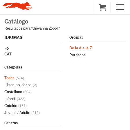
Catálogo
Resultados para "Giovanna Zoboli"
IDIOMAS
Ordenar
De la A a la Z
ES
CAT
Por fecha
Categorías
Todas
(574)
Libros solidarios
(2)
Castellano
(394)
Infantil
(322)
Catalán
(167)
Juvenil / Adulto
(212)
Generos