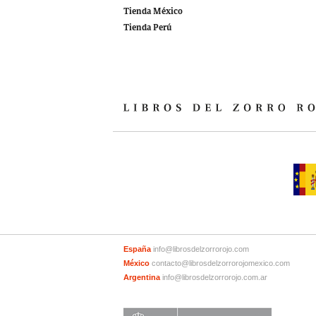
Tienda México
Tienda Perú
España
info@librosdelzorrorojo.com
México
contacto@librosdelzorrorojomexico.com
Argentina
info@librosdelzorrorojo.com.ar