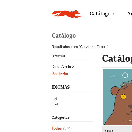
Catálogo
A
Catálogo
Resultados para "Giovanna Zoboli"
Catálo
Ordenar
De la A a la Z
Por fecha
IDIOMAS
ES
CAT
Categorías
Todas
(574)