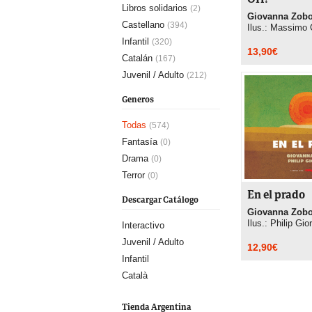
OH!
Libros solidarios
(2)
Giovanna Zobo
Castellano
(394)
Ilus.: Massimo 
Infantil
(320)
13,90
€
Catalán
(167)
Juvenil / Adulto
(212)
Generos
Todas
(574)
Fantasía
(0)
Drama
(0)
Terror
(0)
En el prado
Descargar Catálogo
Giovanna Zobo
Ilus.: Philip Gi
Interactivo
Juvenil / Adulto
12,90
€
Infantil
Català
Tienda Argentina