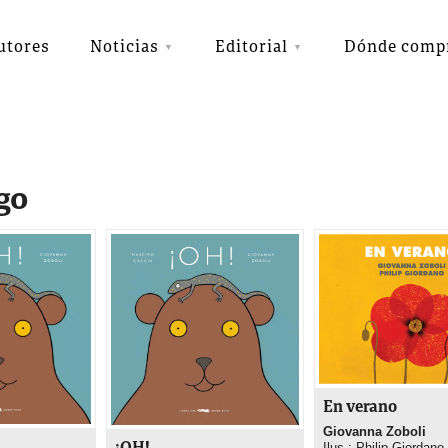
utores
Noticias
Editorial
Dónde comp
go
En verano
Giovanna Zoboli
Ilus.: Philip Giordano