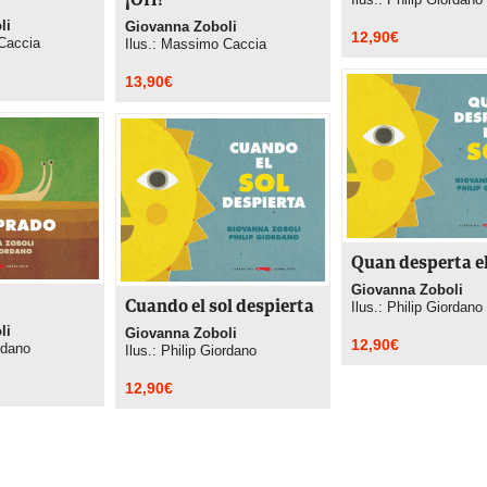
¡OH!
li
Giovanna Zoboli
12,90
€
Caccia
Ilus.: Massimo Caccia
13,90
€
Quan desperta el
Giovanna Zoboli
Cuando el sol despierta
Ilus.: Philip Giordano
li
Giovanna Zoboli
12,90
€
ordano
Ilus.: Philip Giordano
12,90
€