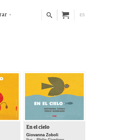
rar
ES
En el cielo
Giovanna Zoboli
Ilus.: Philip Giordano