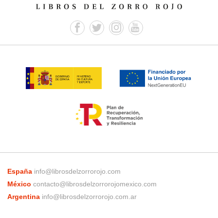
España
info@librosdelzorrorojo.com
México
contacto@librosdelzorrorojomexico.com
Argentina
info@librosdelzorrorojo.com.ar