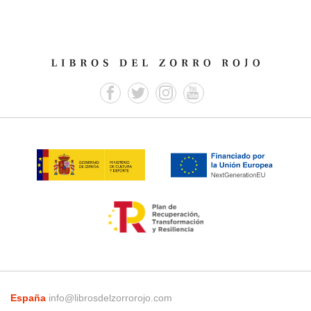
España
info@librosdelzorrorojo.com