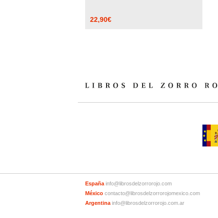
22,90
€
España
info@librosdelzorrorojo.com
México
contacto@librosdelzorrorojomexico.com
Argentina
info@librosdelzorrorojo.com.ar