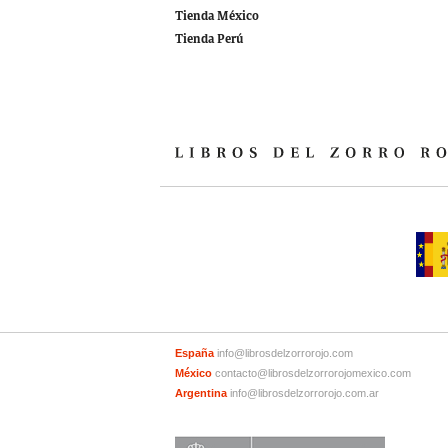
Tienda México
Tienda Perú
España
info@librosdelzorrorojo.com
México
contacto@librosdelzorrorojomexico.com
Argentina
info@librosdelzorrorojo.com.ar