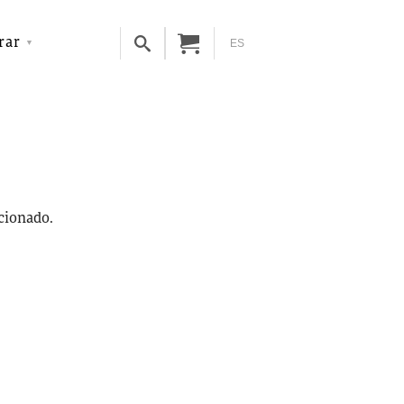
rar
ES
ccionado.