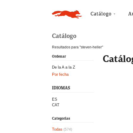
Catálogo
A
Catálogo
Resultados para "steven-heller"
Catálo
Ordenar
De la A a la Z
Por fecha
IDIOMAS
ES
CAT
Categorías
Todas
(574)