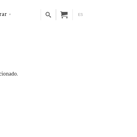
rar
ES
ccionado.