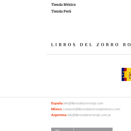
Tienda México
Tienda Perú
España
info@librosdelzorrorojo.com
México
contacto@librosdelzorrorojomexico.com
Argentina
info@librosdelzorrorojo.com.ar