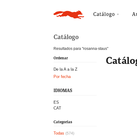
Catálogo
A
Catálogo
Resultados para "rosanna-staus"
Catálo
Ordenar
De la A a la Z
Por fecha
IDIOMAS
ES
CAT
Categorías
Todas
(574)