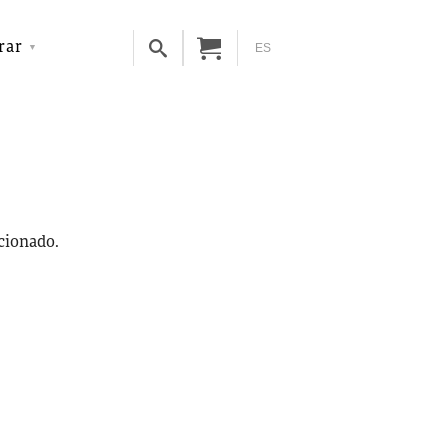
rar
ES
ccionado.