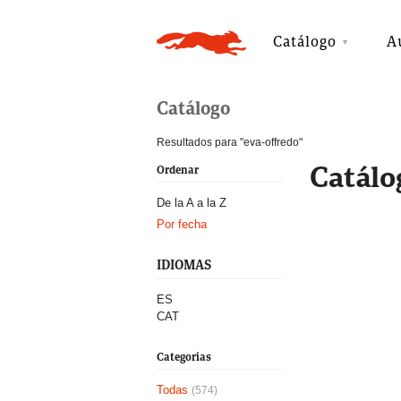
Catálogo
A
Catálogo
Resultados para "eva-offredo"
Catálo
Ordenar
De la A a la Z
Por fecha
IDIOMAS
ES
CAT
Categorías
Todas
(574)