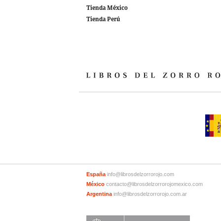
Tienda México
Tienda Perú
España
info@librosdelzorrorojo.com
México
contacto@librosdelzorrorojomexico.com
Argentina
info@librosdelzorrorojo.com.ar