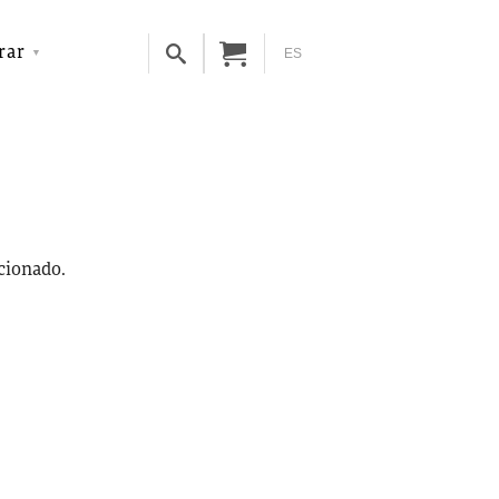
rar
ES
ccionado.