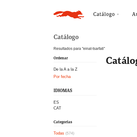
Catálogo
A
Catálogo
Resultados para "einat-tsarfati"
Catálo
Ordenar
De la A a la Z
Por fecha
IDIOMAS
ES
CAT
Categorías
Todas
(574)