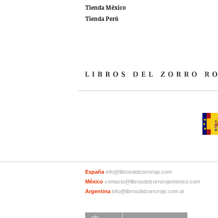
Tienda México
Tienda Perú
España
info@librosdelzorrorojo.com
México
contacto@librosdelzorrorojomexico.com
Argentina
info@librosdelzorrorojo.com.ar