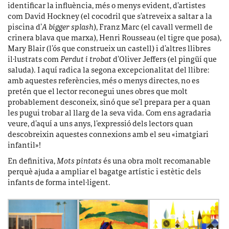
identificar la influència, més o menys evident, d’artistes
com David Hockney (el cocodril que s’atreveix a saltar a la
piscina d’
A bigger splash
), Franz Marc (el cavall vermell de
crinera blava que marxa), Henri Rousseau (el tigre que posa),
Mary Blair (l’ós que construeix un castell) i d’altres llibres
il·lustrats com
Perdut i trobat
d’Oliver Jeffers (el pingüí que
saluda). I aquí radica la segona excepcionalitat del llibre:
amb aquestes referències, més o menys directes, no es
pretén que el lector reconegui unes obres que molt
probablement desconeix, sinó que se’l prepara per a quan
les pugui trobar al llarg de la seva vida. Com ens agradaria
veure, d’aquí a uns anys, l’expressió dels lectors quan
descobreixin aquestes connexions amb el seu «imatgiari
infantil»!
En definitiva,
Mots pintats
és una obra molt recomanable
perquè ajuda a ampliar el bagatge artístic i estètic dels
infants de forma intel·ligent.