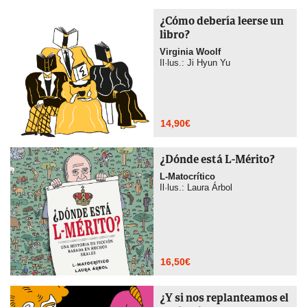
¿Cómo debería leerse un
libro?
Virginia Woolf
Il·lus.: Ji Hyun Yu
14,90
€
¿Dónde está L-Mérito?
L-Matocrítico
Il·lus.: Laura Árbol
16,50
€
¿Y si nos replanteamos el