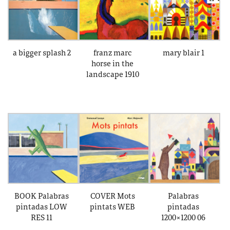
a bigger splash 2
franz marc
mary blair 1
horse in the
landscape 1910
BOOK Palabras
COVER Mots
Palabras
pintadas LOW
pintats WEB
pintadas
RES 11
1200×1200 06