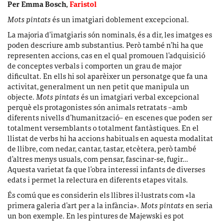
Per Emma Bosch,
Faristol
Mots pintats
és un imatgiari doblement excepcional.
La majoria d’imatgiaris són nominals, és a dir, les imatges es
poden descriure amb substantius. Però també n’hi ha que
representen accions, cas en el qual promouen l’adquisició
de conceptes verbals i comporten un grau de major
dificultat. En ells hi sol aparèixer un personatge que fa una
activitat, generalment un nen petit que manipula un
objecte.
Mots pintats
és un imatgiari verbal excepcional
perquè els protagonistes són animals retratats –amb
diferents nivells d’humanització– en escenes que poden ser
totalment versemblants o totalment fantàstiques. En el
llistat de verbs hi ha accions habituals en aquesta modalitat
de llibre, com nedar, cantar, tastar, etcètera, però també
d’altres menys usuals, com pensar, fascinar-se, fugir…
Aquesta varietat fa que l’obra interessi infants de diverses
edats i permet la relectura en diferents etapes vitals.
És comú que es considerin els llibres il·lustrats com «la
primera galeria d’art per a la infància».
Mots pintats
en seria
un bon exemple. En les pintures de Majewski es pot