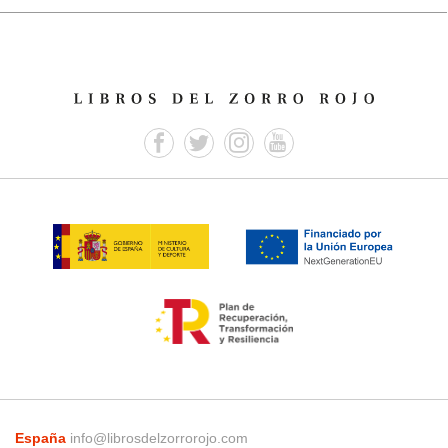
España
info@librosdelzorrorojo.com