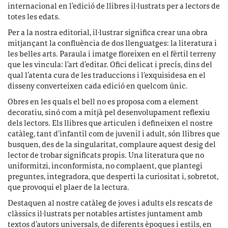
internacional en l’edició de llibres il·lustrats per a lectors de
totes les edats.
Per a la nostra editorial, il·lustrar significa crear una obra
mitjançant la confluència de dos llenguatges: la literatura i
les belles arts. Paraula i imatge floreixen en el fèrtil terreny
que les vincula: l’art d’editar. Ofici delicat i precís, dins del
qual l’atenta cura de les traduccions i l’exquisidesa en el
disseny converteixen cada edició en quelcom únic.
Obres en les quals el bell no es proposa com a element
decoratiu, sinó com a mitjà pel desenvolupament reflexiu
dels lectors. Els llibres que articulen i defineixen el nostre
catàleg, tant d’infantil com de juvenil i adult, són llibres que
busquen, des de la singularitat, complaure aquest desig del
lector de trobar significats propis. Una literatura que no
uniformitzi, inconformista, no complaent, que plantegi
preguntes, integradora, que desperti la curiositat i, sobretot,
que provoqui el plaer de la lectura.
Destaquen al nostre catàleg de joves i adults els rescats de
clàssics il·lustrats per notables artistes juntament amb
textos d’autors universals, de diferents èpoques i estils, en