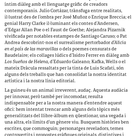
íntim diàleg amb el llenguatge gràfic de creadors
contemporanis. Julio Cortázar, trànsfuga entre realitats,
il·lustrat des de l’ombra per José Muñoz o Enrique Breccia; el
genial Harry Clarke il·luminant els contes d’Andersen,
d’Edgar Allan Poe o el Faust de Goethe; Alejandra Pizarnik
vivificada per notables estampes de Santiago Caruso; o Pat
Andrea descobrint-nos el surrealisme pertorbador
d’
Alicia
en el país de las maravillas
o dels poemes censurats de
Baudelaire; els collages lúdics d’Isidro Ferrer en diàleg amb
Los Sueños de Helena
, d’Eduardo Galeano; Kafka, Wells o el
mateix Dràcula ressaltats per la tinta de Luis Scafati, són
alguns dels treballs que han consolidat la nostra identitat
artística i la nostra línia editorial.
La guineu és un animal irreverent, audaç. Aquesta audàcia
per innovar, però també per incomodar, resulta
indispensable per a la nostra manera d’entendre aquest
ofici: hem intentat trencar amb alguns dels tòpics més
generalitzats del llibre-àlbum en qüestionar, una vegada i
una altra, els límits d’un gènere viu. Busquem històries ben
escrites, que commoguin; personatges reveladors, temes
controvertits i propostes gràfiques originals, distintives i