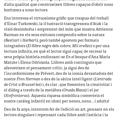
d’alta qualitat que construeixen llibres capaços d’obrir nous
horitzons a nous lectors.
Ens interessa el virtuosisme gràfic que traspua del treball
d’Einar Turkowski, la il·lustració transgressora d’Atak i la
visió desimbolta i sorprenent del món que mostra Adrienne
Barman en els seus exitosos compendis sobre la natura
(
Bestiari
i
Herbari
); però també apostem per formats
integradors (
El llibre negre dels colors
;
Mil orelles
) o per una
lectura infinita, en què el lector sigui capaç de recrear la
seva pròpia història endinsant-se
En el bosque
d’Ana María
Matute i Elena Odriozola. Llibres amb continguts que
afavoreixen el pensament crític, ja sigui des de
l’inconformisme de Prévert, des de la ironia devastadora del
nostre
Finn Herman
o des de la sàtira intel·ligent (
L’entrada
de Crist a Brussel·les
) i, és clar , que fomenten la creativitat i
el diàleg a través de la metàfora (
Onada Blava
) i el joc
(
Sinfronteras
). Aquesta riquesa simbòlica converteix el
nostre catàleg infantil en idoni per nenes, nens… i adults!
Des de fa anys, intentem fer de l’edició un art, pensant en els
lectors singulars i repensant cada llibre amb l’astúcia i la