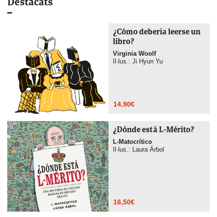
Destacats
¿Cómo debería leerse un
libro?
Virginia Woolf
Il·lus.: Ji Hyun Yu
14,90
€
¿Dónde está L-Mérito?
L-Matocrítico
Il·lus.: Laura Árbol
16,50
€