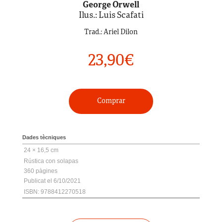
George Orwell
Ilus.: Luis Scafati
Trad.: Ariel Dilon
23,90
€
Comprar
Dades tècniques
24 × 16,5 cm
Rústica con solapas
360
6/10/2021
ISBN: 9788412270518