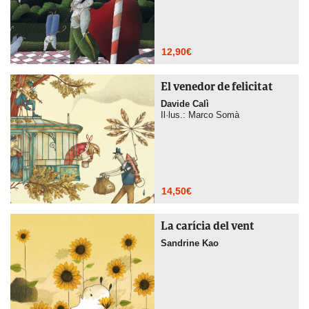
12,90
€
El venedor de felicitat
Davide Calì
Il·lus.: Marco Somà
14,50
€
La carícia del vent
Sandrine Kao