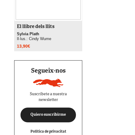
El llibre dels llits
Sylvia Plath
Il·lus.: Cindy Wume
13,90
€
Segueix-nos
Suscríbete a nuestra
newsletter
Quiero suscribirme
Política de privacitat