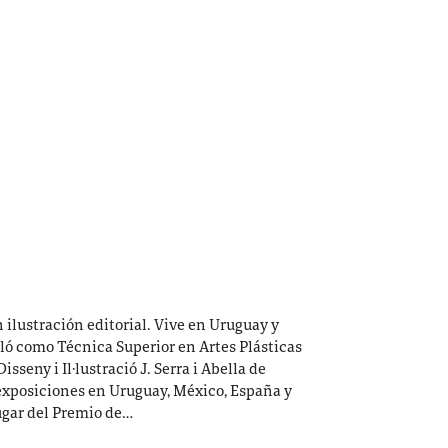
n ilustración editorial. Vive en Uruguay y
uló como Técnica Superior en Artes Plásticas
sseny i Il·lustració J. Serra i Abella de
exposiciones en Uruguay, México, España y
ugar del Premio de…