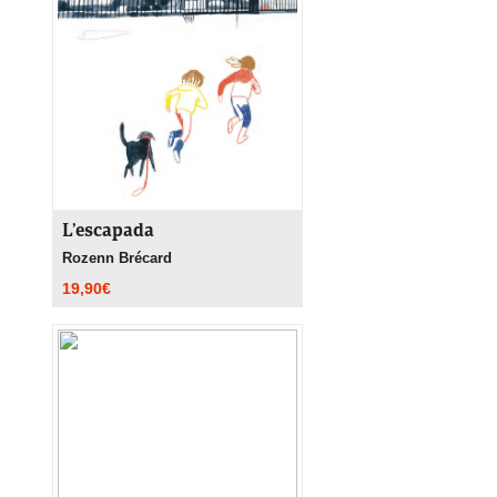
L’escapada
Rozenn Brécard
19,90
€