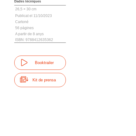
Dades tècniques
26,5 × 30 cm
11/10/2023
Cartoné
56
8
ISBN: 9788412635362
Booktrailer
Kit de prensa