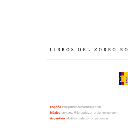
España
info@librosdelzorrorojo.com
México
contacto@librosdelzorrorojomexico.com
Argentina
info@librosdelzorrorojo.com.ar