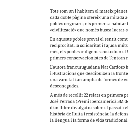
Tots som un i habitem el mateix planeta;
cada doble pàgina ofereix una mirada a
pobles originaris, els primers a habitar 
«civilització» que només busca lucrar-s
En aquests pobles preval el sentit comun
reciprocitat, la solidaritat i l’ajuda mútu
més, els pobles indígenes custodien el 8
primers conservacionistes de l’entorn 
L’autora francuruguaiana Nat Cardozo ha
il·lustracions que desdibuixen la fronte
una varietat tan àmplia de formes de v
desconegudes.
A més de recollir 22 relats en primera p
José Ferrada (Premi Iberoamericà SM de L
d’un llibre divulgatiu sobre el passat i 
història de lluita i resistència; la defe
la llengua i la forma de vida tradicional