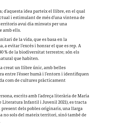
 d’aquesta idea parteix el llibre, en el qual
ctual i estimulant de més d’una vintena de
territoris avui dia minvats per una
e amb ells.
itari de la vida, que es basa en la
a, a evitar l’excés i honrar el que es rep. A
0 % de la biodiversitat terrestre; són els
natural que habiten.
 creat un llibre únic, amb belles
ra entre l’ésser humà i l’entorn i identifiquen
ida com de cultures pràcticament
ersona, escrits amb l’adreça literària de María
iteratura Infantil i Juvenil 2021), es tracta
el present dels pobles originaris, una llarga
nsa no sols del mateix territori, sinó també de
.