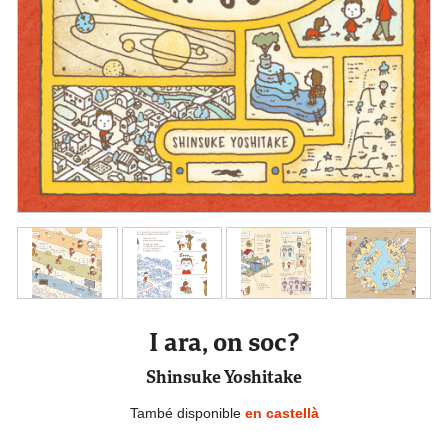
I ara, on soc?
Shinsuke Yoshitake
També disponible
en castellà