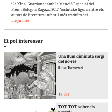
i la Xina. Guardonat amb la Menció Especial del
Premi Bologna Ragazzi 2017, Yoshitake figura entre els
autors de literatura infantil més traduïts del…
Llegir més
Et pot interessar
Una llum diminuta sorgí
del no-res
Einar Turkowski
13,50
€
TOT, TOT, sobre els