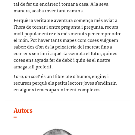
tal de fer un encàrrec i tornar a casa. A la seva
manera, acaba inventant camins.
Perquè la veritable aventura comença més aviat a
l’hora de tornar i entre pregunta i pregunta, recurs
molt popular entre els més menuts per comprendre
el món. Pot haver tants mapes com coses vulguem
saber: des d’on és la peixateria del mercat fins a
com ens sentim i a què s’assembla el futur, quines
coses ens agrada fer de debò i quin és el nostre
amagatall preferit.
I ara, on soc?
és un llibre ple d’humor, enginy i
recursos perquè els petits lectors joves s’endinsin
en alguns temes aparentment complexos.
Autors