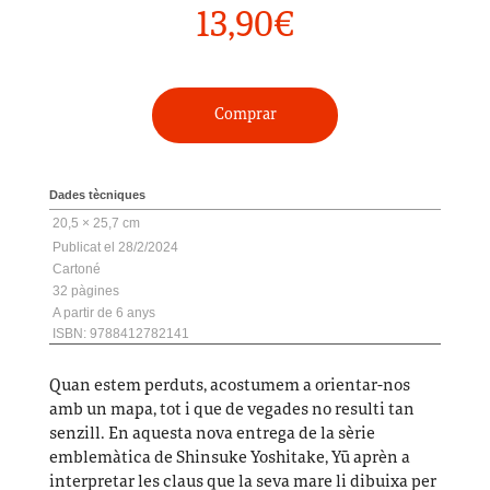
13,90
€
Comprar
Dades tècniques
20,5 × 25,7 cm
28/2/2024
Cartoné
32
A partir de 6 anys
ISBN: 9788412782141
Quan estem perduts, acostumem a orientar-nos
amb un mapa, tot i que de vegades no resulti tan
senzill. En aquesta nova entrega de la sèrie
emblemàtica de Shinsuke Yoshitake, Y
ū
aprèn a
interpretar les claus que la seva mare li dibuixa per