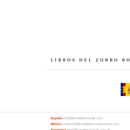
España
info@librosdelzorrorojo.com
México
contacto@librosdelzorrorojomexico.com
Argentina
info@librosdelzorrorojo.com.ar