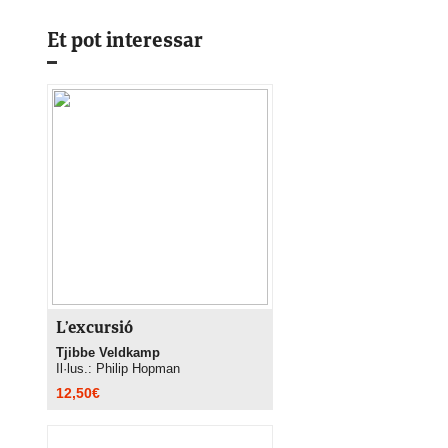
Et pot interessar
L’excursió
Tjibbe Veldkamp
Il·lus.: Philip Hopman
12,50
€