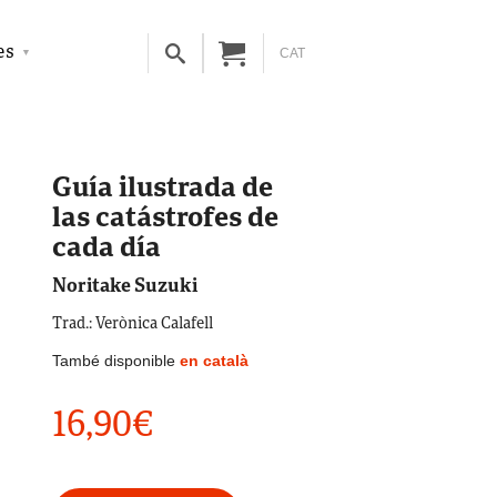
es
CAT
Guía ilustrada de
las catástrofes de
cada día
Noritake Suzuki
Trad.: Verònica Calafell
També disponible
en català
16,90
€