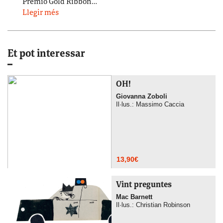
Premio Gold Ribbon…
Llegir més
Et pot interessar
OH!
Giovanna Zoboli
Il·lus.: Massimo Caccia
13,90
€
Vint preguntes
Mac Barnett
Il·lus.: Christian Robinson