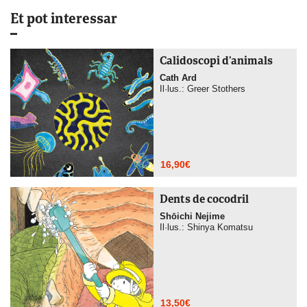
Et pot interessar
Calidoscopi d’animals
Cath Ard
Il·lus.: Greer Stothers
16,90
€
Dents de cocodril
Shōichi Nejime
Il·lus.: Shinya Komatsu
13,50
€