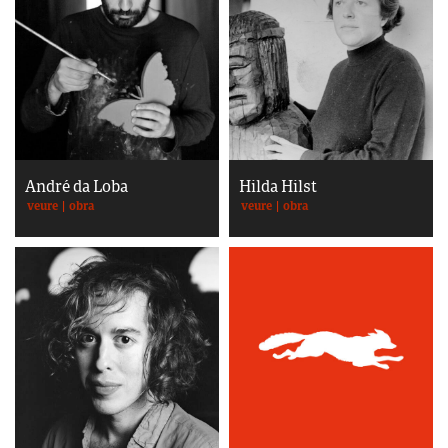
André da Loba
Hilda Hilst
veure
|
obra
veure
|
obra