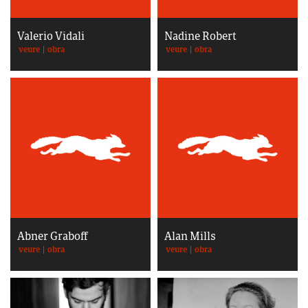
Valerio Vidali
Nadine Robert
veure
|
obra
veure
|
obra
Abner Graboff
Alan Mills
veure
|
obra
veure
|
obra