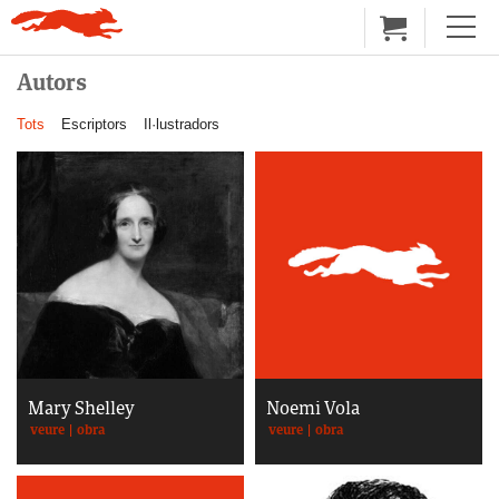
Autors
Tots
Escriptors
Il·lustradors
Mary Shelley
Noemi Vola
veure
|
obra
veure
|
obra