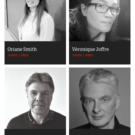
Oriane Smith
Véronique Joffre
veure
|
obra
veure
|
obra