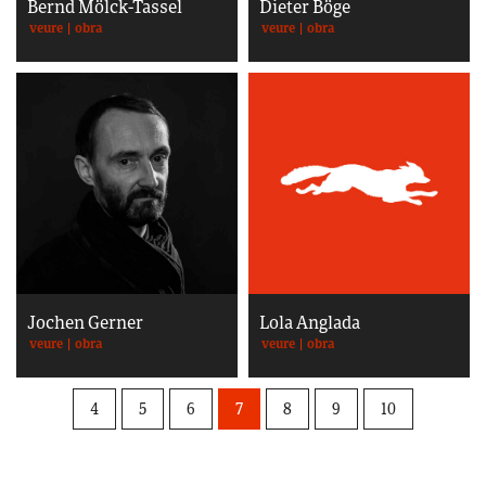
Bernd Mölck-Tassel
Dieter Böge
veure
|
obra
veure
|
obra
Jochen Gerner
Lola Anglada
veure
|
obra
veure
|
obra
4
5
6
7
8
9
10