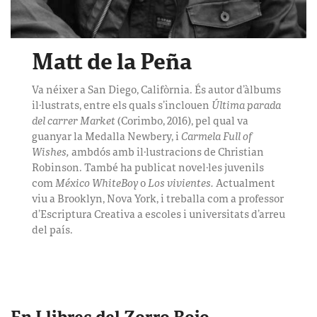
Matt de la Peña
Va néixer a San Diego, Califòrnia. És autor d’àlbums
il·lustrats, entre els
quals s’inclouen
Última parada
del carrer Market
(Corimbo, 2016), pel qual va
guanyar la Medalla Newbery, i
Carmela Full of
Wishes,
ambdós amb il·lustracions de Christian
Robinson. També ha publicat novel·les juvenils
com
México WhiteBoy
o
Los vivientes.
Actualment
viu a Brooklyn, Nova York, i treballa com a professor
d’Escriptura Creativa a escoles i universitats d’arreu
del país.