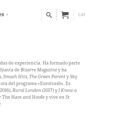
es
CAT
adas de experiencia. Ha formado parte
adjunta de
Bizarre Magazine
y ha
n
,
Smash Hits
,
The Green Parent
y
Sky
ctora del programa «Eurotrash».
Es
2016),
Rural London
(2017) y
I Know a
y The Hare and Hoofe y vive en St
.