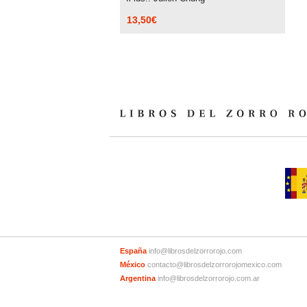
13,50
€
España
info@librosdelzorrorojo.com
México
contacto@librosdelzorrorojomexico.com
Argentina
info@librosdelzorrorojo.com.ar