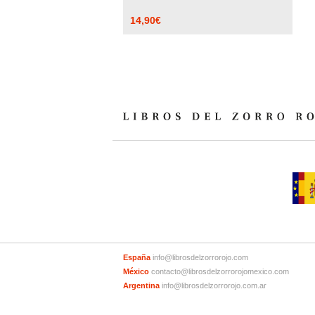
14,90
€
España
info@librosdelzorrorojo.com
México
contacto@librosdelzorrorojomexico.com
Argentina
info@librosdelzorrorojo.com.ar