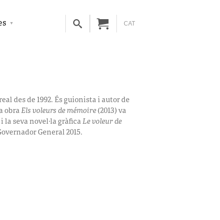
es
CAT
eal des de 1992. És guionista i autor de
va obra
Els voleurs de mémoire
(2013) va
i la seva novel·la gràfica
Le voleur de
 Governador General 2015.