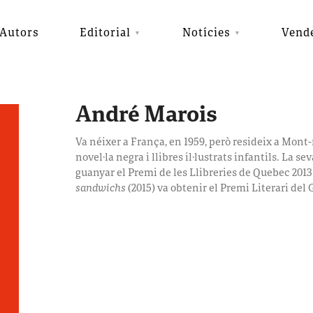
Autors
Editorial
Notícies
Vend
André Marois
Va néixer a França, en 1959, però resideix a Mont-r
novel·la negra i llibres il·lustrats infantils. La se
guanyar el Premi de les Llibreries de Quebec 2013 
sandwichs
(2015) va obtenir el Premi Literari del