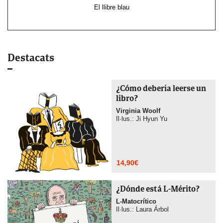
El llibre blau
Destacats
¿Cómo debería leerse un
libro?
Virginia Woolf
Il·lus.: Ji Hyun Yu
14,90
€
¿Dónde está L-Mérito?
L-Matocrítico
Il·lus.: Laura Árbol